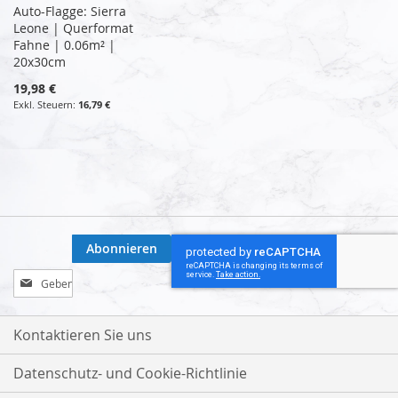
Auto-Flagge: Sierra
Leone | Querformat
Fahne | 0.06m² |
20x30cm
19,98 €
16,79 €
Abonnieren
Melden
Sie
sich
für
Kontaktieren Sie uns
unseren
Newsletter
Datenschutz- und Cookie-Richtlinie
an: