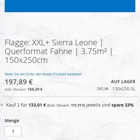
Flagge: XXL+ Sierra Leone |
Zum
Anfang
Querformat Fahne | 3.75m² |
der
150x250cm
Bildgalerie
springen
Seien Sie der Erste, der dieses Produkt bewertet
197,89 €
AUF LAGER
SKU
150x250 SL
166,29 €
Kauf 2 für
133,01 €
jeweils und
spare
33
%
111,77 €
Menge