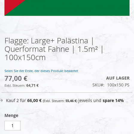
Flagge: Large+ Palästina |
Zum
Anfang
Querformat Fahne | 1.5m² |
der
100x150cm
Bildgalerie
springen
Seien Sie der Erste, der dieses Produkt bewertet
77,00 €
AUF LAGER
SKU
100x150 PS
64,71 €
Kauf 2 für
66,00 €
jeweils und
spare
14
%
55,46 €
Menge