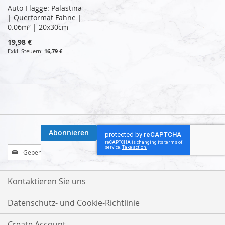
Auto-Flagge: Palästina
| Querformat Fahne |
0.06m² | 20x30cm
19,98 €
16,79 €
Abonnieren
Melden
Sie
sich
für
Kontaktieren Sie uns
unseren
Newsletter
Datenschutz- und Cookie-Richtlinie
an:
Create Account